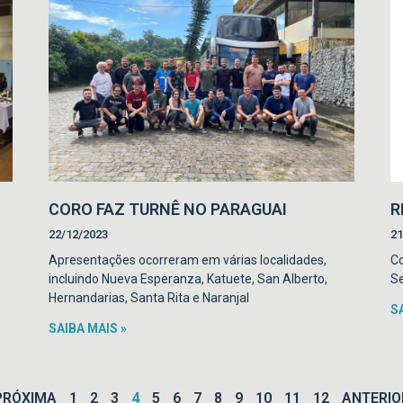
CORO FAZ TURNÊ NO PARAGUAI
R
22/12/2023
21
Apresentações ocorreram em várias localidades,
Co
incluindo Nueva Esperanza, Katuete, San Alberto,
Se
Hernandarias, Santa Rita e Naranjal
S
SAIBA MAIS »
PRÓXIMA
1
2
3
4
5
6
7
8
9
10
11
12
ANTERIO